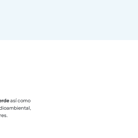
verde
así como
edioambiental,
res.