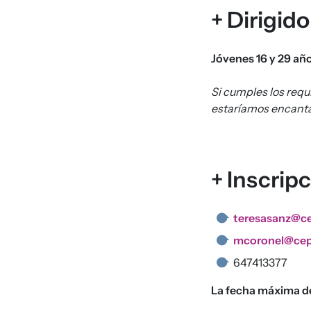
+ Dirigido
Jóvenes 16 y 29 añ
Si cumples los requ
estaríamos encanta
+ Inscrip
teresasanz@c
mcoronel@cep
647413377
La fecha máxima de 