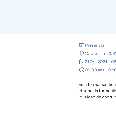
cast
Presencial
location_on
C/ Canal nº 2041
event
21 Oct 2024
-
06
schedule
09:00 am ~ 02
Esta formación tien
obtener la formació
igualdad de oportu