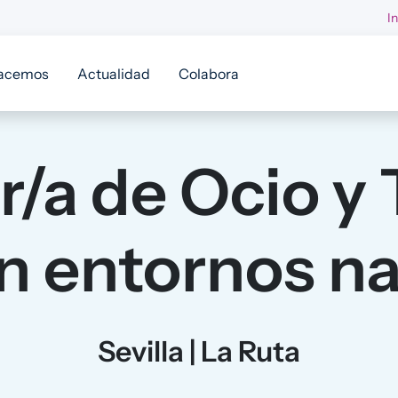
I
acemos
Actualidad
Colabora
r/a de Ocio y
en entornos na
Sevilla | La Ruta