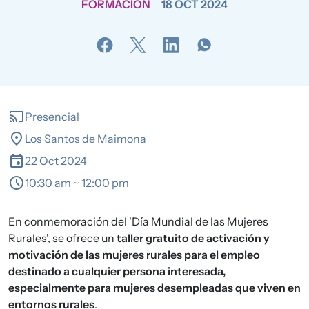
FORMACIÓN
18 OCT 2024
cast
Presencial
location_on
Los Santos de Maimona
event
22 Oct 2024
schedule
10:30 am ~ 12:00 pm
En conmemoración del 'Día Mundial de las Mujeres
Rurales', se ofrece un
taller gratuito de activación y
motivación de las mujeres rurales para el empleo
destinado a cualquier persona interesada,
especialmente para mujeres desempleadas que viven en
entornos rurales
.