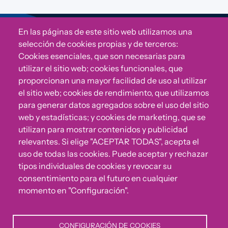
En las páginas de este sitio web utilizamos una
Sigue a Comunidad CONVIVE
selección de cookies propias y de terceros:
Cookies esenciales, que son necesarias para
utilizar el sitio web; cookies funcionales, que
proporcionan una mayor facilidad de uso al utilizar
el sitio web; cookies de rendimiento, que utilizamos
para generar datos agregados sobre el uso del sitio
web y estadísticas; y cookies de marketing, que se
utilizan para mostrar contenidos y publicidad
relevantes. Si elige "ACEPTAR TODAS", acepta el
uso de todas las cookies. Puede aceptar y rechazar
¿Algo no va bien?
tipos individuales de cookies y revocar su
consentimiento para el futuro en cualquier
Puedes reportar incumplimientos del Código Ético u
momento en "Configuración".
otras irregularidades que detectes en nuestra Fundación.
CONFIGURACIÓN DE COOKIES